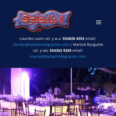
Lourdes Lavin cel. y w.a:
554828 4555
email:
lourdes@splashintegracion.com
| Marisol Burguete
cel. y wa:
554362 9255
email:
marisol@splashintegracion.com