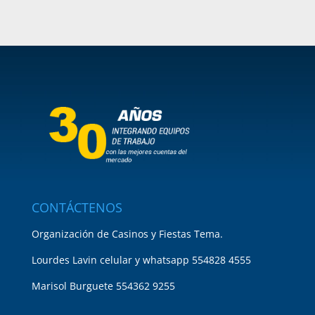
CONTÁCTENOS
Organización de Casinos y Fiestas Tema.
Lourdes Lavin celular y whatsapp 554828 4555
Marisol Burguete 554362 9255