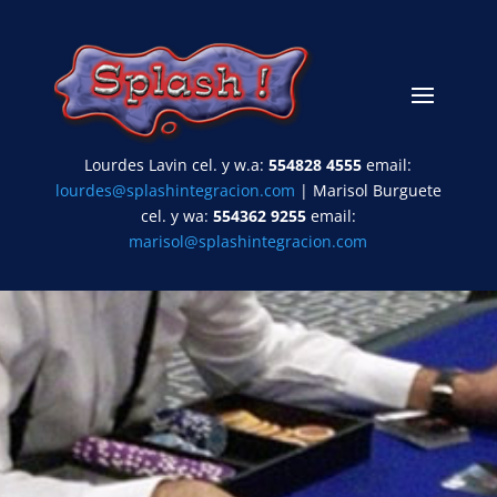
Lourdes Lavin cel. y w.a:
554828 4555
email:
lourdes@splashintegracion.com
| Marisol Burguete
cel. y wa:
554362 9255
email:
marisol@splashintegracion.com