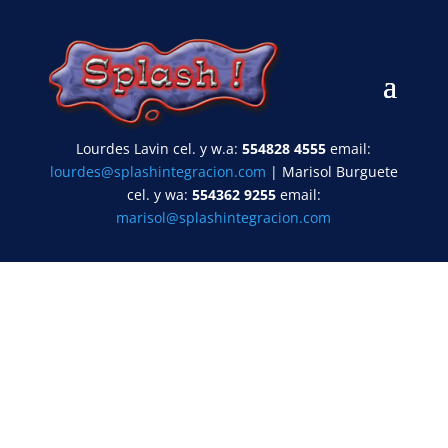
Lourdes Lavin cel. y w.a:
554828 4555
email:
lourdes@splashintegracion.com
| Marisol Burguete
cel. y wa:
554362 9255
email:
marisol@splashintegracion.com